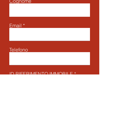
Cognome
Email
Telefono
ID RIFERIMENTO IMMOBILE
Accetto termini e condizioni
Visualizza termini d'uso
INVIA