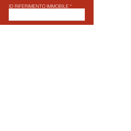
ID RIFERIMENTO IMMOBILE
Accetto termini e condizioni
Visualizza termini d'uso
INVIA
< Precedente
Successivo >